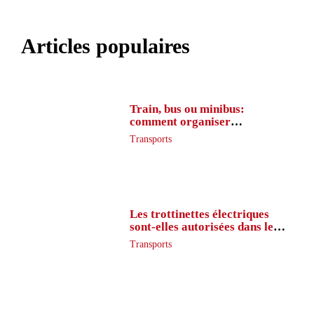
Articles populaires
Train, bus ou minibus:
comment organiser
l’itinéraire en France
Transports
Les trottinettes électriques
sont-elles autorisées dans le
métro ?
Transports