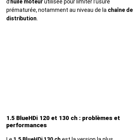
d’
huile moteur
utilisée pour limiter l’usure
prématurée, notamment au niveau de la
chaîne de
distribution
.
1.5 BlueHDi 120 et 130 ch : problèmes et
performances
Le
1.5 BlueHDi 130 ch
est la version la plus