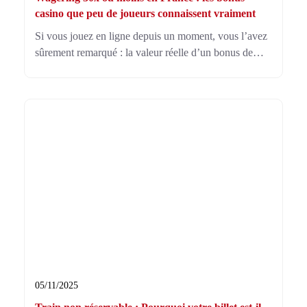
casino que peu de joueurs connaissent vraiment
Si vous jouez en ligne depuis un moment, vous l’avez
sûrement remarqué : la valeur réelle d’un bonus de
bienvenue se lit dans le wagering qui l’accompagne.
Un multiplicateur de 60x sur une offre à 200 €, ça
demande énormément de mises avant de voir la
couleur des gains. En 2026, certaines plateformes ont
clairement
05/11/2025