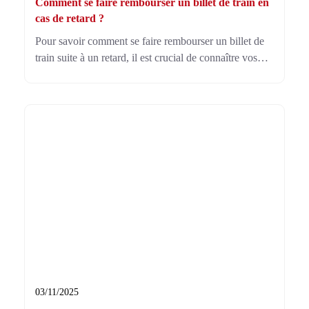
Comment se faire rembourser un billet de train en
cas de retard ?
Pour savoir comment se faire rembourser un billet de
train suite à un retard, il est crucial de connaître vos
droits. Selon la durée du retard, des indemnisations
spécifiques sont prévues, variant entre 25 % et 75 %.
03/11/2025