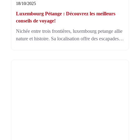
18/10/2025
Luxembourg Pétange : Découvrez les meilleurs
conseils de voyage!
Nichée entre trois frontières, luxembourg petange allie
nature et histoire. Sa localisation offre des escapades
vers la France, la Belgique et le Luxembourg, parfait
pour des aventures culturelles uniques.