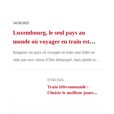
14/10/2025
Luxembourg, le seul pays au
monde où voyager en train est
gratuit : une révolution qui
Imaginez un pays où voyager en train sans billet ne
change tout
rime pas avec stress d’être démasqué, mais plutôt avec
liberté d’explorer. Ce pays existe vraiment, et ce n’est
ni une utopie, ni un lointain mirage : bienvenue au
07/08/2026
Luxembourg, le premier territoire au monde à avoir
Train télécommandé :
osé la gratuité totale de ses transports en commun.
Choisir le meilleur jouet
pour enfants