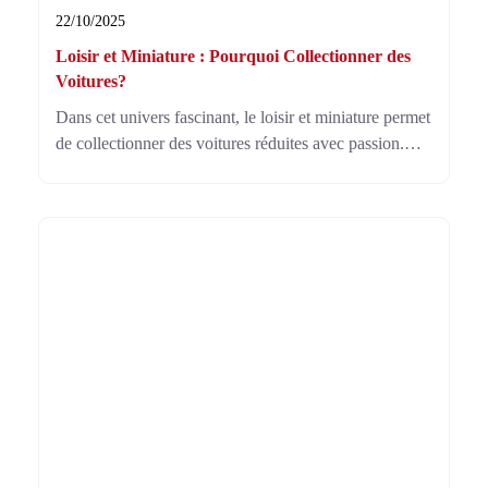
22/10/2025
Loisir et Miniature : Pourquoi Collectionner des
Voitures?
Dans cet univers fascinant, le loisir et miniature permet
de collectionner des voitures réduites avec passion.
Chaque modèle révèle une époque ou un rêve
d’enfance, transformant ce hobby en art enchanteur.