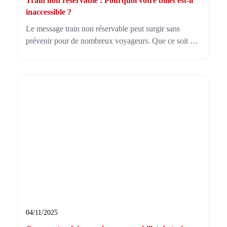
Train non réservable : Pourquoi votre billet est-il
inaccessible ?
Le message train non réservable peut surgir sans
prévenir pour de nombreux voyageurs. Que ce soit à
cause de bugs, de travaux ou de règles tarifaires,
plusieurs solutions simples permettent de contourner ce
blocage.
04/11/2025