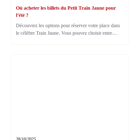
Où acheter les billets du Petit Train Jaune pour
l’été ?
Découvrez les options pour réserver votre place dans
le célèbre Train Jaune. Vous pouvez choisir entre
l’achat en ligne ou directement en gare. Alors, où
acheter les billets du petit train jaune ? Planifiez dès
maintenant !
28/10/2025