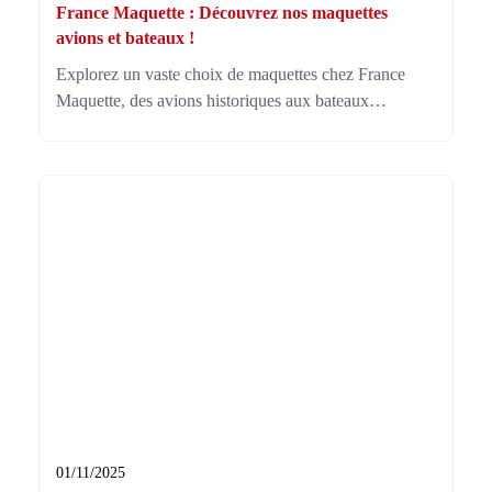
France Maquette : Découvrez nos maquettes
avions et bateaux !
Explorez un vaste choix de maquettes chez France
Maquette, des avions historiques aux bateaux
iconiques comme le paquebot France. Profitez de
divers modèles et échelles adaptés à tous les niveaux
de modélistes.
01/11/2025