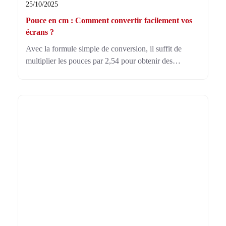
25/10/2025
Pouce en cm : Comment convertir facilement vos
écrans ?
Avec la formule simple de conversion, il suffit de
multiplier les pouces par 2,54 pour obtenir des
centimètres. Cela vous aide à mieux visualiser les
dimensions réelles, surtout pour vos téléviseurs ou
moniteurs.