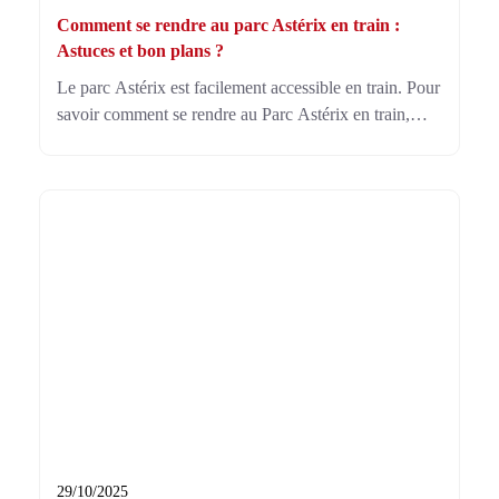
Comment se rendre au parc Astérix en train :
Astuces et bon plans ?
Le parc Astérix est facilement accessible en train. Pour
savoir comment se rendre au Parc Astérix en train,
utilisez le RER B jusqu’à Aéroport Charles De Gaulle
1, puis prenez la navette directe vers le parc.
29/10/2025