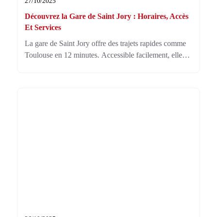
27/10/2025
Découvrez la Gare de Saint Jory : Horaires, Accès
Et Services
La gare de Saint Jory offre des trajets rapides comme
Toulouse en 12 minutes. Accessible facilement, elle
propose jusqu’à deux trains par heure en pointe, avec
des services aussi pour Montauban et Brive.