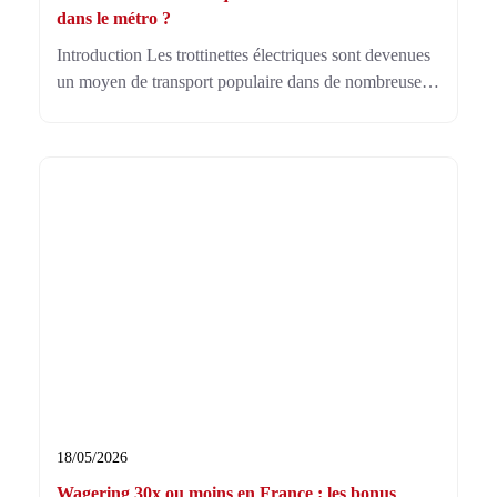
dans le métro ?
Introduction Les trottinettes électriques sont devenues
un moyen de transport populaire dans de nombreuses
villes. Elles offrent une solution pratique pour les
trajets courts et permettent d’éviter les embouteillages.
De nombreux usagers les combinent avec les
transports en commun afin de réaliser leurs
déplacements quotidiens plus efficacement.
Cependant, une question revient souvent : les
trottinettes
18/05/2026
Wagering 30x ou moins en France : les bonus