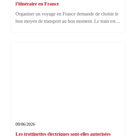
l’itinéraire en France
Organiser un voyage en France demande de choisir le
bon moyen de transport au bon moment. Le train est
pratique pour relier rapidement les grandes villes. Le
bus convient aux groupes nombreux, aux longues
distances régionales et aux circuits organisés. Le
minibus est idéal pour les petits groupes qui veulent
plus de liberté. Le meilleur
09/06/2026
Les trottinettes électriques sont-elles autorisées