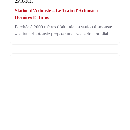
26/10/2025
Station d’Artouste – Le Train d’Artouste :
Horaires Et Infos
Perchée à 2000 mètres d’altitude, la station d’artouste
– le train d’artouste propose une escapade inoubliable
en pleine nature. À travers tunnels et montagnes,
profitez de vues spectaculaires sur les Pyrénées.