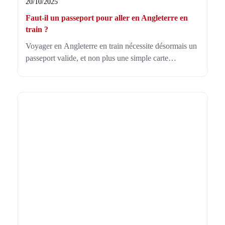
20/10/2025
Faut-il un passeport pour aller en Angleterre en
train ?
Voyager en Angleterre en train nécessite désormais un
passeport valide, et non plus une simple carte
d’identité. Depuis octobre 2021, faut-il un passeport
pour aller en angleterre en train est une évidence pour
les citoyens européens.