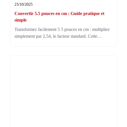
23/10/2025
Convertir 5.5 pouces en cm : Guide pratique et
simple
Transformez facilement 5 5 pouces en cm : multipliez
simplement par 2,54, le facteur standard. Cette
conversion essentielle simplifie vos projets et garantit
des mesures précises et fiables à 13,97 cm.