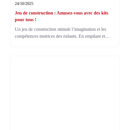
24/10/2025
Jeu de construction : Amusez-vous avec des kits
pour tous !
Un jeu de construction stimule l’imagination et les
compétences motrices des enfants. En empilant et
assemblant des pièces, ils créent des mondes
incroyables tout en développant leur concentration et
logique.