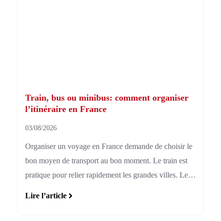
Train, bus ou minibus: comment organiser
l’itinéraire en France
03/08/2026
Organiser un voyage en France demande de choisir le
bon moyen de transport au bon moment. Le train est
pratique pour relier rapidement les grandes villes. Le
bus convient aux groupes nombreux, aux longues
Lire l’article
distances régionales et aux circuits organisés. Le
minibus est idéal pour les petits groupes qui veulent