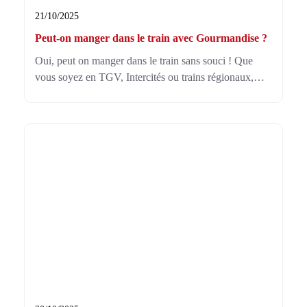
21/10/2025
Peut-on manger dans le train avec Gourmandise ?
Oui, peut on manger dans le train sans souci ! Que
vous soyez en TGV, Intercités ou trains régionaux,
vous pouvez apporter vos repas ou profiter des
services de restauration à bord, pour un voyage plus
agréable.