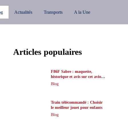
og
Actualités
Transports
A la Une
Articles populaires
F86F Sabre : maquette,
historique et avis sur cet avion
de légende
Blog
Train télécommandé : Choisir
le meilleur jouet pour enfants
Blog