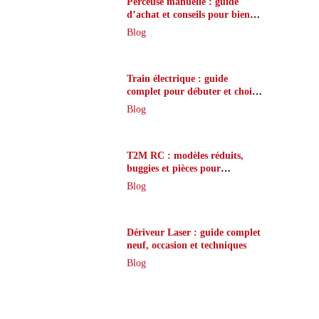
Perceuse manuelle : guide
d’achat et conseils pour bien
choisir
Blog
Train électrique : guide
complet pour débuter et choisir
son modèle
Blog
T2M RC : modèles réduits,
buggies et pièces pour
passionnés
Blog
Dériveur Laser : guide complet
neuf, occasion et techniques
Blog