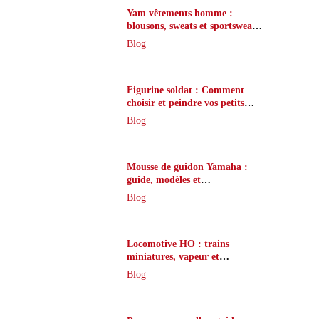
Yam vêtements homme :
blousons, sweats et sportswear
officiel
Blog
Figurine soldat : Comment
choisir et peindre vos petits
soldats ?
Blog
Mousse de guidon Yamaha :
guide, modèles et
personnalisation
Blog
Locomotive HO : trains
miniatures, vapeur et
modélisme
Blog