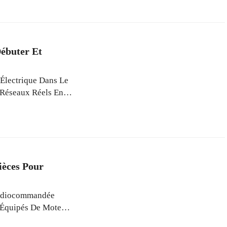
ge Précis Notamment
mme Le Mandrin
Débuter Et
 Électrique Dans Le
 Réseaux Réels En
ique Demande Une
sme Pour Garantir
mes Numériques
e
ièces Pour
Radiocommandée
 Équipés De Moteurs
 MAh, Offrant Une