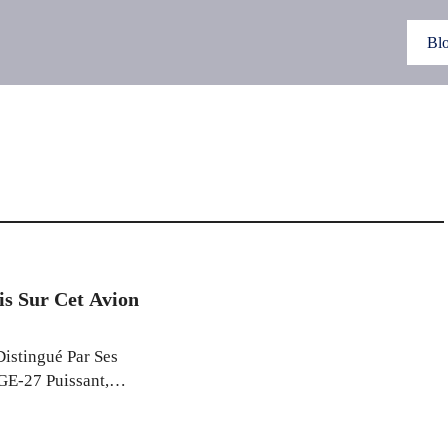
Bl
is Sur Cet Avion
Distingué Par Ses
GE-27 Puissant,
ès De 1 085 Km/h.
ées Durant La Guerre