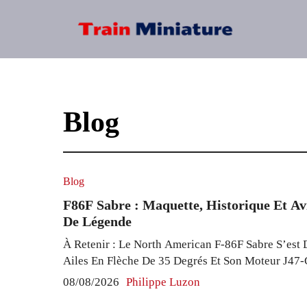
Aller
au
contenu
Blog
Blog
F86F Sabre : Maquette, Historique Et Av
De Légende
À Retenir : Le North American F-86F Sabre S’est 
Ailes En Flèche De 35 Degrés Et Son Moteur J47-
Propulsant Cet Avion De Chasse À Réaction À Pr
08/08/2026
Philippe Luzon
Plus De 800 Victoires Aériennes Lui Sont Attribu