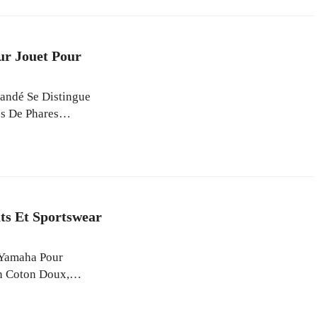
ead More
ur Jouet Pour
mandé Se Distingue
s De Phares
s Modèles Varient
es Bluetooth,
bles LEGO City
és ...
Read More
s Et Sportswear
 Yamaha Pour
n Coton Doux,
llections Intègrent
stant À L’eau Et