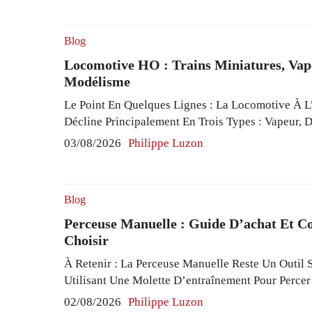
Motocross Ou Enduro, Avec Parfois Une Barre Tra
...
Read More
Blog
Locomotive HO : Trains Miniatures, Vap
Modélisme
Le Point En Quelques Lignes : La Locomotive À L’
Décline Principalement En Trois Types : Vapeur, Di
Chacun Offrant Des Modèles Réduits Mouvement
03/08/2026
Philippe Luzon
Réalisme Poussé. Les Locomotives Numériques 
Permettent Un Contrôle Précis Et Une Motorisatio
La Durée De Vie Des Versions Analogiques. ...
Re
Blog
Perceuse Manuelle : Guide D’achat Et Co
Choisir
À Retenir : La Perceuse Manuelle Reste Un Outil S
Utilisant Une Molette D’entraînement Pour Perce
Diamètre. Sa Portabilité Et Son Poids Léger, Gén
02/08/2026
Philippe Luzon