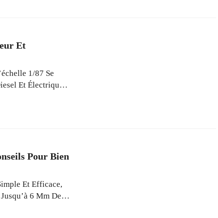
nsversale Intégrée
eur Et
échelle 1/87 Se
esel Et Électrique,
s Adaptés À Un
Avec Décodeurs DCC
n Fluide, Surpassant
ad More
nseils Pour Bien
imple Et Efficace,
r Jusqu’à 6 Mm De
éralement Compris