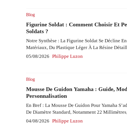
Des Doublures Imperméables Garantissant Une Pr
La Logistique Assure Une Expédition Rapide Sous
Blog
Read More
Figurine Soldat : Comment Choisir Et Pe
Soldats ?
Notre Synthèse : La Figurine Soldat Se Décline En
Matériaux, Du Plastique Léger À La Résine Détail
Le Plomb Traditionnel, Offrant Ainsi Une Gamme 
05/08/2026
Philippe Luzon
Collectionneurs. Les Échelles Populaires Comme L
Permettent Un Réalisme Adapté À Chaque Usage
Modélisme Militaire. Ces Personnages ...
Read Mo
Blog
Mousse De Guidon Yamaha : Guide, Mod
Personnalisation
En Bref : La Mousse De Guidon Pour Yamaha S’a
De Diamètre Standard, Notamment 22 Millimètres
Disponibles En 20 Cm Et 27 Cm. Elle Couvre Un
04/08/2026
Philippe Luzon
Modèles Yamaha, Des YZ Aux PW 50, En Passant 