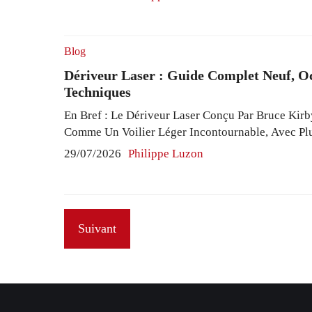
Autonomie Optimale De 30 Minutes. Ces Véhicule
Bien Aux Débutants Qu’aux Compétiteurs, Intègr
Portée Radio Jusqu’à 300 Mètres Garantissant Un 
Blog
Dériveur Laser : Guide Complet Neuf, O
Techniques
En Bref : Le Dériveur Laser Conçu Par Bruce Kirb
Comme Un Voilier Léger Incontournable, Avec Pl
Unités Vendues Et Une Diffusion Mondiale En Com
29/07/2026
Philippe Luzon
Sa Classe Monotype Officielle Sous La Dénomina
Une Homogénéité Qui Valorise La Tactique En Rég
Embarcation Robuste Et Accessible Combine ...
R
Suivant