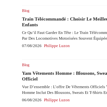
De Corée Contre Le MiG-15 Rival, Faisant De ...
R
Blog
Train Télécommandé : Choisir Le Meille
Enfants
Ce Qu’il Faut Garder En Tête : Le Train Télécom
Par Des Locomotives Motorisées Souvent Équipée
Fonctionnels Et De Diverses Options Sonores. Le
07/08/2026
Philippe Luzon
Entre Pistes Compatibles En Bois Et Télécommand
Adaptés À Différents Âges Dès 3 Ans. Les Ensem
Intègrent Des Figurines Et Des Composants Détaill
Blog
Yam Vêtements Homme : Blousons, Sweat
Officiel
Vue D’ensemble : L’offre De Vêtements Officiels
Homme Inclut Des Blousons, Sweats Et T-Shirts E
Conçus Pour Allier Confort Et Performance. Les Co
06/08/2026
Philippe Luzon
Des Matières Techniques Comme Le Softshell Rési