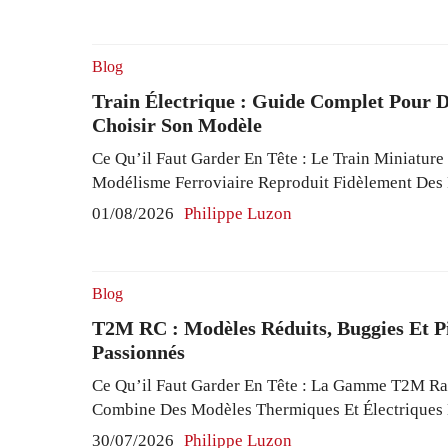
Entre 235 Et 295 Mm De Long, Facilitent Un Usa
En Modélisme Et Artisanat. Ses Mécanismes, Co
Manuel À Quatre ...
Read More
Blog
Train Électrique : Guide Complet Pour 
Choisir Son Modèle
Ce Qu’il Faut Garder En Tête : Le Train Miniature
Modélisme Ferroviaire Reproduit Fidèlement Des
Associant Échelles HO, N Et Z. Ce Loisir Techn
01/08/2026
Philippe Luzon
Planification Précise Des Rails Et Décors Modéli
Compatibilité Et Réalisme. La Maîtrise De Systè
Comme Le DCC Facilite Le Contrôle ...
Read Mor
Blog
T2M RC : Modèles Réduits, Buggies Et P
Passionnés
Ce Qu’il Faut Garder En Tête : La Gamme T2M 
Combine Des Modèles Thermiques Et Électriques
Brushless Et Batteries Li-Po Allant Jusqu’à 5000
30/07/2026
Philippe Luzon