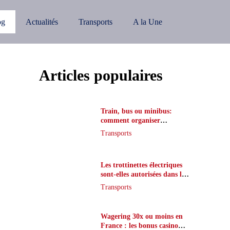
og
Actualités
Transports
A la Une
Articles populaires
Train, bus ou minibus:
comment organiser
l’itinéraire en France
Transports
Les trottinettes électriques
sont-elles autorisées dans le
métro ?
Transports
Wagering 30x ou moins en
France : les bonus casino