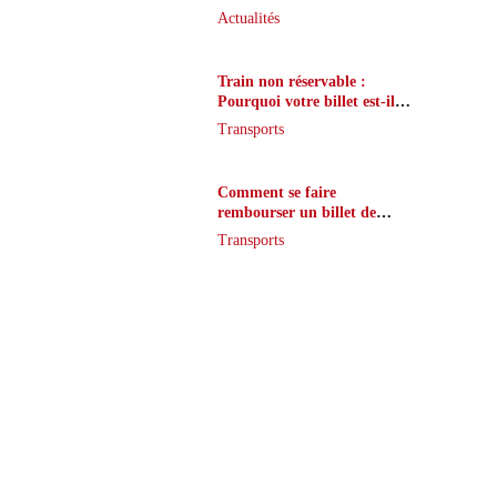
que peu de joueurs
Actualités
connaissent vraiment
Train non réservable :
Pourquoi votre billet est-il
inaccessible ?
Transports
Comment se faire
rembourser un billet de
train en cas de retard ?
Transports