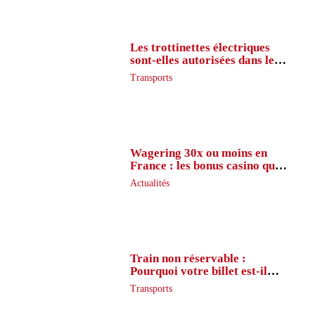
Les trottinettes électriques
sont-elles autorisées dans le
métro ?
Transports
Wagering 30x ou moins en
France : les bonus casino que
peu de joueurs connaissent
Actualités
vraiment
Train non réservable :
Pourquoi votre billet est-il
inaccessible ?
Transports