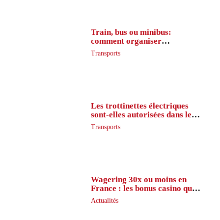
Train, bus ou minibus:
comment organiser
l’itinéraire en France
Transports
Les trottinettes électriques
sont-elles autorisées dans le
métro ?
Transports
Wagering 30x ou moins en
France : les bonus casino que
peu de joueurs connaissent
Actualités
vraiment