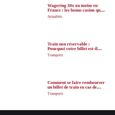
Wagering 30x ou moins en
France : les bonus casino que
peu de joueurs connaissent
Actualités
vraiment
Train non réservable :
Pourquoi votre billet est-il
inaccessible ?
Transports
Comment se faire rembourser
un billet de train en cas de
retard ?
Transports