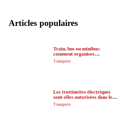
Articles populaires
Train, bus ou minibus:
comment organiser
l’itinéraire en France
Transports
Les trottinettes électriques
sont-elles autorisées dans le
métro ?
Transports