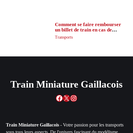
Comment se faire rembourser
un billet de train en cas de
retard ?
Transports
Train Miniature Gaillacois
Facebook
X
Instagram
Train Miniature Gaillacois
- Votre passion pour les transports
sous tous leurs aspects. De l'univers fascinant du modélisme