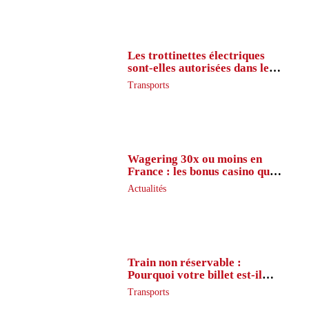
Les trottinettes électriques
sont-elles autorisées dans le
métro ?
Transports
Wagering 30x ou moins en
France : les bonus casino que
peu de joueurs connaissent
Actualités
vraiment
Train non réservable :
Pourquoi votre billet est-il
inaccessible ?
Transports