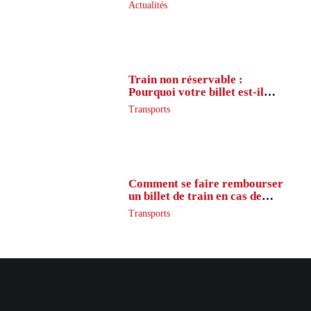
peu de joueurs connaissent
Actualités
vraiment
Train non réservable :
Pourquoi votre billet est-il
inaccessible ?
Transports
Comment se faire rembourser
un billet de train en cas de
retard ?
Transports