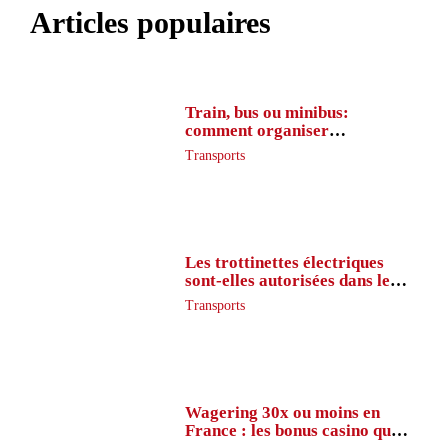
Articles populaires
Train, bus ou minibus:
comment organiser
l’itinéraire en France
Transports
Les trottinettes électriques
sont-elles autorisées dans le
métro ?
Transports
Wagering 30x ou moins en
France : les bonus casino que