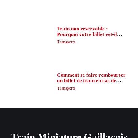
Train non réservable :
Pourquoi votre billet est-il
inaccessible ?
Transports
Comment se faire rembourser
un billet de train en cas de
retard ?
Transports
Train Miniature Gaillacois