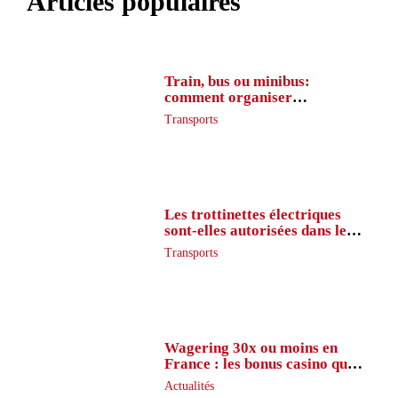
Articles populaires
Train, bus ou minibus:
comment organiser
l’itinéraire en France
Transports
Les trottinettes électriques
sont-elles autorisées dans le
métro ?
Transports
Wagering 30x ou moins en
France : les bonus casino que
peu de joueurs connaissent
Actualités
vraiment