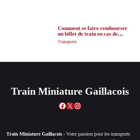
Comment se faire rembourser
un billet de train en cas de
retard ?
Transports
Train Miniature Gaillacois
Facebook
X
Instagram
Train Miniature Gaillacois
- Votre passion pour les transports