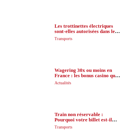
Les trottinettes électriques
sont-elles autorisées dans le
métro ?
Transports
Wagering 30x ou moins en
France : les bonus casino que
peu de joueurs connaissent
Actualités
vraiment
Train non réservable :
Pourquoi votre billet est-il
inaccessible ?
Transports