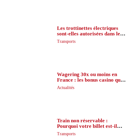
Les trottinettes électriques
sont-elles autorisées dans le
métro ?
Transports
Wagering 30x ou moins en
France : les bonus casino que
peu de joueurs connaissent
Actualités
vraiment
Train non réservable :
Pourquoi votre billet est-il
inaccessible ?
Transports