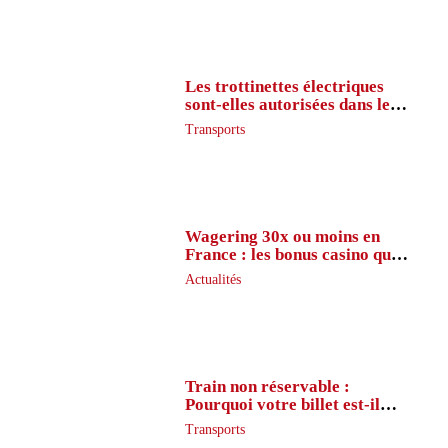
Les trottinettes électriques
sont-elles autorisées dans le
métro ?
Transports
Wagering 30x ou moins en
France : les bonus casino que
peu de joueurs connaissent
Actualités
vraiment
Train non réservable :
Pourquoi votre billet est-il
inaccessible ?
Transports