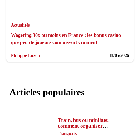
Actualités
Wagering 30x ou moins en France : les bonus casino
que peu de joueurs connaissent vraiment
Philippe Luzon
18/05/2026
Articles populaires
Train, bus ou minibus:
comment organiser
l’itinéraire en France
Transports