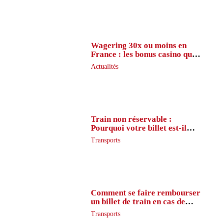
Wagering 30x ou moins en
France : les bonus casino que
peu de joueurs connaissent
Actualités
vraiment
Train non réservable :
Pourquoi votre billet est-il
inaccessible ?
Transports
Comment se faire rembourser
un billet de train en cas de
retard ?
Transports