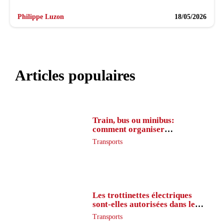
Philippe Luzon
18/05/2026
Articles populaires
Train, bus ou minibus:
comment organiser
l’itinéraire en France
Transports
Les trottinettes électriques
sont-elles autorisées dans le
métro ?
Transports