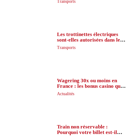
Transports
Les trottinettes électriques
sont-elles autorisées dans le
métro ?
Transports
Wagering 30x ou moins en
France : les bonus casino que
peu de joueurs connaissent
Actualités
vraiment
Train non réservable :
Pourquoi votre billet est-il
inaccessible ?