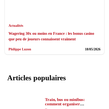
Actualités
Wagering 30x ou moins en France : les bonus casino
que peu de joueurs connaissent vraiment
Philippe Luzon
18/05/2026
Articles populaires
Train, bus ou minibus:
comment organiser
l’itinéraire en France