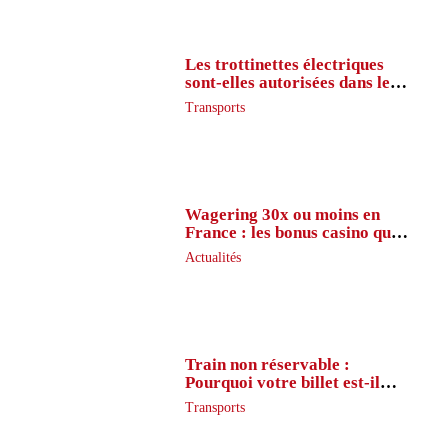
Les trottinettes électriques
sont-elles autorisées dans le
métro ?
Transports
Wagering 30x ou moins en
France : les bonus casino que
peu de joueurs connaissent
Actualités
vraiment
Train non réservable :
Pourquoi votre billet est-il
inaccessible ?
Transports