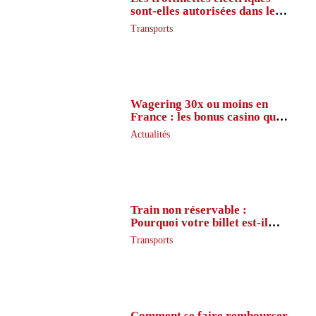
sont-elles autorisées dans le
métro ?
Transports
Wagering 30x ou moins en
France : les bonus casino que
peu de joueurs connaissent
Actualités
vraiment
Train non réservable :
Pourquoi votre billet est-il
inaccessible ?
Transports
Comment se faire rembourser