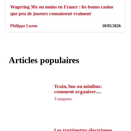
Wagering 30x ou moins en France : les bonus casino
que peu de joueurs connaissent vraiment
Philippe Luzon
18/05/2026
Articles populaires
Train, bus ou minibus:
comment organiser
l’itinéraire en France
Transports
Les trottinettes électriques