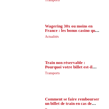
Transports
Wagering 30x ou moins en
France : les bonus casino que
peu de joueurs connaissent
Actualités
vraiment
Train non réservable :
Pourquoi votre billet est-il
inaccessible ?
Transports
Comment se faire rembourser
un billet de train en cas de
retard ?