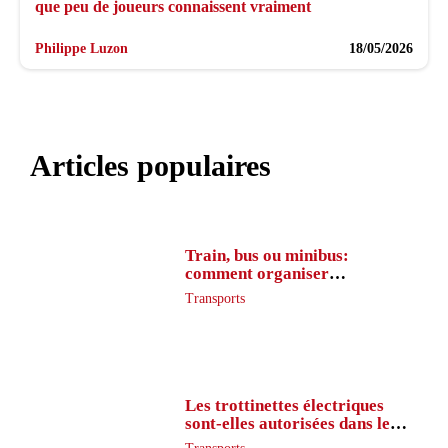
que peu de joueurs connaissent vraiment
Philippe Luzon
18/05/2026
Articles populaires
Train, bus ou minibus:
comment organiser
l’itinéraire en France
Transports
Les trottinettes électriques
sont-elles autorisées dans le
métro ?