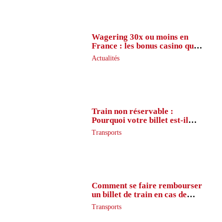
Wagering 30x ou moins en
France : les bonus casino que
peu de joueurs connaissent
Actualités
vraiment
Train non réservable :
Pourquoi votre billet est-il
inaccessible ?
Transports
Comment se faire rembourser
un billet de train en cas de
retard ?
Transports