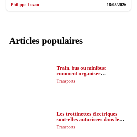
Philippe Luzon
18/05/2026
Articles populaires
Train, bus ou minibus:
comment organiser
l’itinéraire en France
Transports
Les trottinettes électriques
sont-elles autorisées dans le
métro ?
Transports