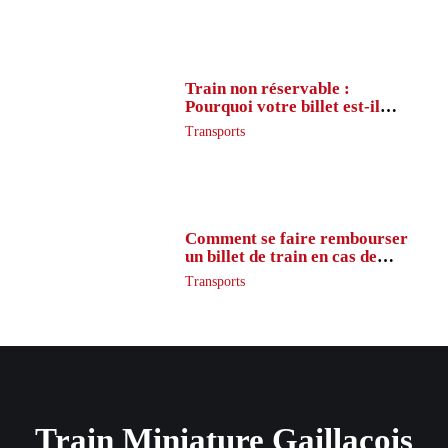
Train non réservable :
Pourquoi votre billet est-il
inaccessible ?
Transports
Comment se faire rembourser
un billet de train en cas de
retard ?
Transports
Train Miniature Gaillacois