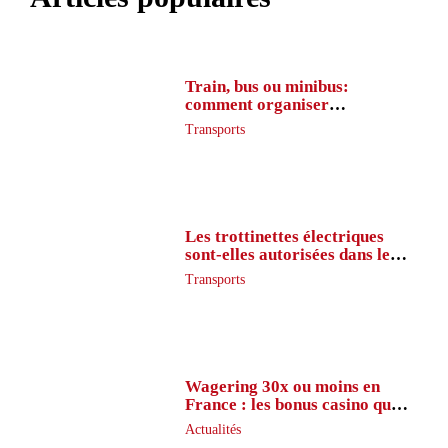
Train, bus ou minibus:
comment organiser
l’itinéraire en France
Transports
Les trottinettes électriques
sont-elles autorisées dans le
métro ?
Transports
Wagering 30x ou moins en
France : les bonus casino que
peu de joueurs connaissent
Actualités
vraiment