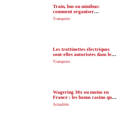
Train, bus ou minibus:
comment organiser
l’itinéraire en France
Transports
Les trottinettes électriques
sont-elles autorisées dans le
métro ?
Transports
Wagering 30x ou moins en
France : les bonus casino que
peu de joueurs connaissent
Actualités
vraiment