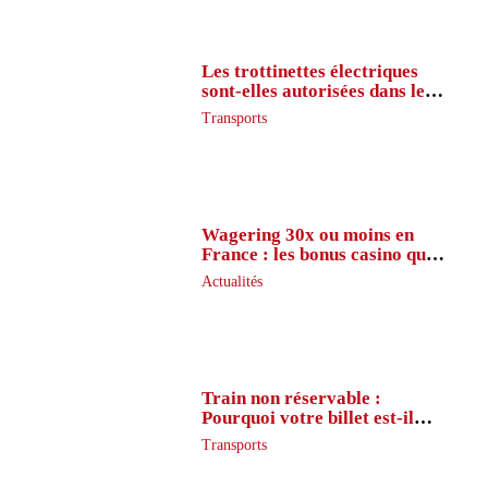
Les trottinettes électriques
sont-elles autorisées dans le
métro ?
Transports
Wagering 30x ou moins en
France : les bonus casino que
peu de joueurs connaissent
Actualités
vraiment
Train non réservable :
Pourquoi votre billet est-il
inaccessible ?
Transports