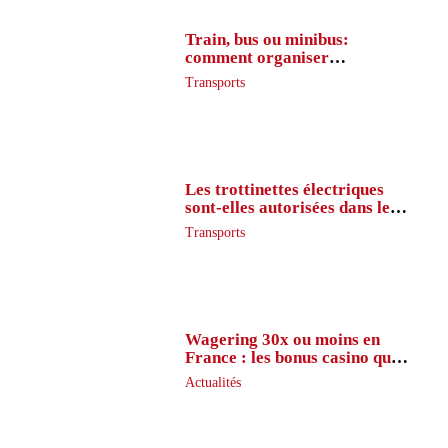
Train, bus ou minibus:
comment organiser
l’itinéraire en France
Transports
Les trottinettes électriques
sont-elles autorisées dans le
métro ?
Transports
Wagering 30x ou moins en
France : les bonus casino que
peu de joueurs connaissent
Actualités
vraiment