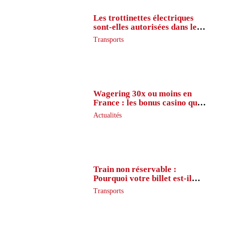
Les trottinettes électriques
sont-elles autorisées dans le
métro ?
Transports
Wagering 30x ou moins en
France : les bonus casino que
peu de joueurs connaissent
Actualités
vraiment
Train non réservable :
Pourquoi votre billet est-il
inaccessible ?
Transports