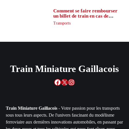
Comment se faire rembourser
un billet de train en cas de
retard ?
Transports
Train Miniature Gaillacois
Facebook
X
Instagram
Train Miniature Gaillacois
- Votre passion pour les transports
sous tous leurs aspects. De l'univers fascinant du modélisme
ferroviaire aux dernières innovations automobiles, en passant par
les deux-roues et tous les véhicules qui nous font rêver, nous