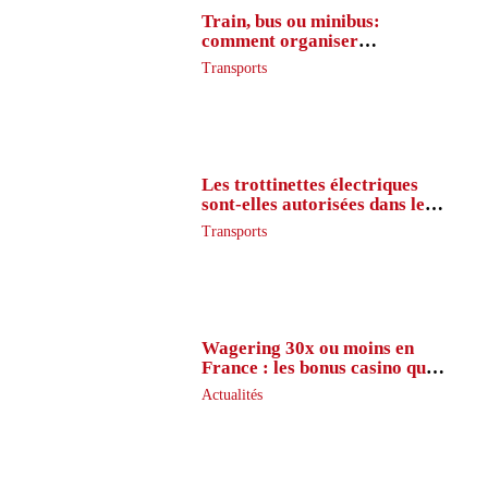
Train, bus ou minibus:
comment organiser
l’itinéraire en France
Transports
Les trottinettes électriques
sont-elles autorisées dans le
métro ?
Transports
Wagering 30x ou moins en
France : les bonus casino que
peu de joueurs connaissent
Actualités
vraiment