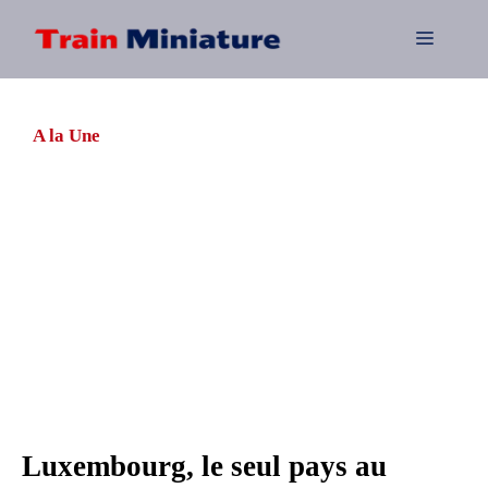
Aller
au
Menu
contenu
A la Une
Luxembourg, le seul pays au