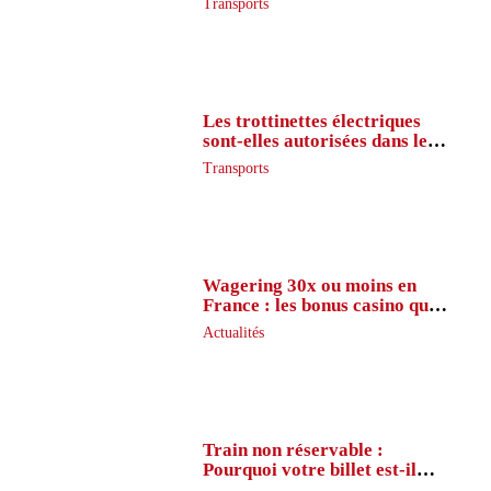
Transports
Les trottinettes électriques
sont-elles autorisées dans le
métro ?
Transports
Wagering 30x ou moins en
France : les bonus casino que
peu de joueurs connaissent
Actualités
vraiment
Train non réservable :
Pourquoi votre billet est-il
inaccessible ?