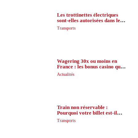
Les trottinettes électriques
sont-elles autorisées dans le
métro ?
Transports
Wagering 30x ou moins en
France : les bonus casino que
peu de joueurs connaissent
Actualités
vraiment
Train non réservable :
Pourquoi votre billet est-il
inaccessible ?
Transports