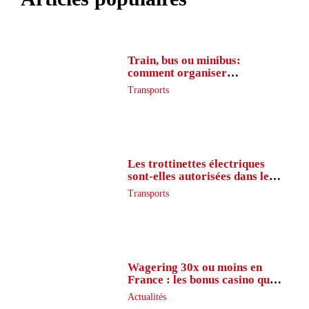
Train, bus ou minibus:
comment organiser
l’itinéraire en France
Transports
Les trottinettes électriques
sont-elles autorisées dans le
métro ?
Transports
Wagering 30x ou moins en
France : les bonus casino que
peu de joueurs connaissent
Actualités
vraiment