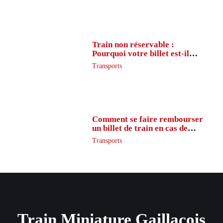
Train non réservable :
Pourquoi votre billet est-il
inaccessible ?
Transports
Comment se faire rembourser
un billet de train en cas de
retard ?
Transports
Train Miniature Gaillacois