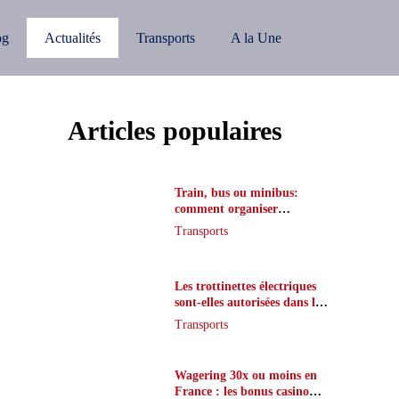
og
Actualités
Transports
A la Une
Articles populaires
Train, bus ou minibus:
comment organiser
l’itinéraire en France
Transports
Les trottinettes électriques
sont-elles autorisées dans le
métro ?
Transports
Wagering 30x ou moins en
France : les bonus casino