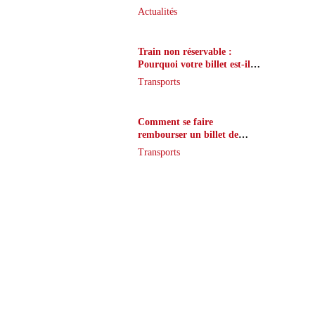
que peu de joueurs
Actualités
connaissent vraiment
Train non réservable :
Pourquoi votre billet est-il
inaccessible ?
Transports
Comment se faire
rembourser un billet de
train en cas de retard ?
Transports