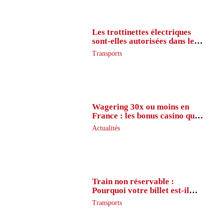
Les trottinettes électriques
sont-elles autorisées dans le
métro ?
Transports
Wagering 30x ou moins en
France : les bonus casino que
peu de joueurs connaissent
Actualités
vraiment
Train non réservable :
Pourquoi votre billet est-il
inaccessible ?
Transports