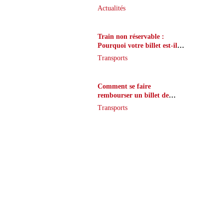
que peu de joueurs
Actualités
connaissent vraiment
Train non réservable :
Pourquoi votre billet est-il
inaccessible ?
Transports
Comment se faire
rembourser un billet de
train en cas de retard ?
Transports