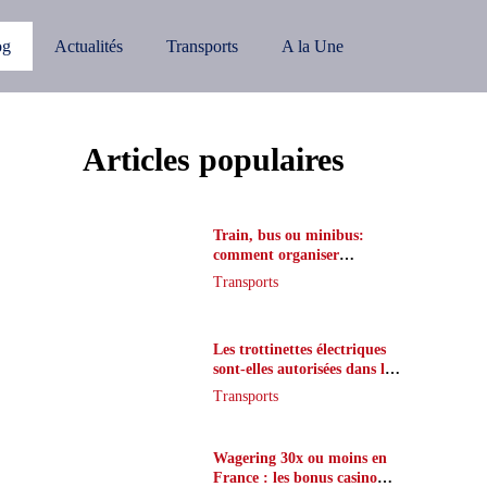
og
Actualités
Transports
A la Une
Articles populaires
Train, bus ou minibus:
comment organiser
l’itinéraire en France
Transports
Les trottinettes électriques
sont-elles autorisées dans le
métro ?
Transports
Wagering 30x ou moins en
France : les bonus casino