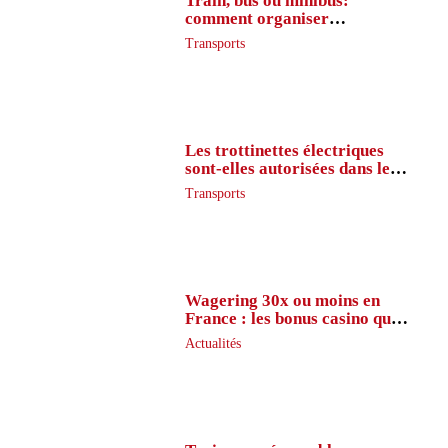
Train, bus ou minibus:
comment organiser
l’itinéraire en France
Transports
Les trottinettes électriques
sont-elles autorisées dans le
métro ?
Transports
Wagering 30x ou moins en
France : les bonus casino que
peu de joueurs connaissent
Actualités
vraiment