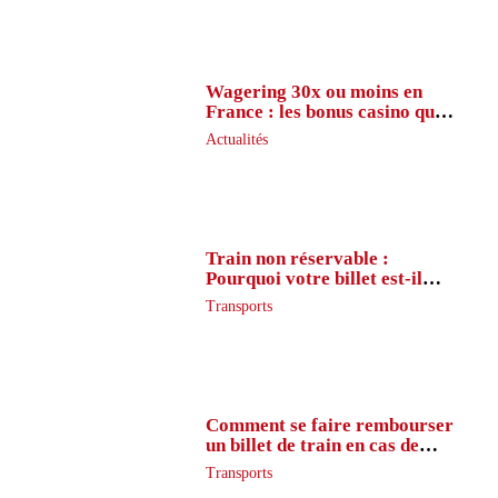
Wagering 30x ou moins en
France : les bonus casino que
peu de joueurs connaissent
Actualités
vraiment
Train non réservable :
Pourquoi votre billet est-il
inaccessible ?
Transports
Comment se faire rembourser
un billet de train en cas de
retard ?
Transports