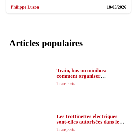
Philippe Luzon
18/05/2026
Articles populaires
Train, bus ou minibus:
comment organiser
l’itinéraire en France
Transports
Les trottinettes électriques
sont-elles autorisées dans le
métro ?
Transports