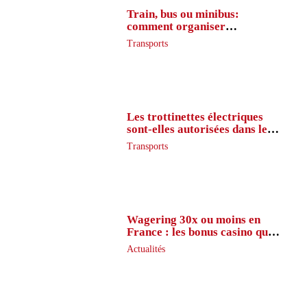
Train, bus ou minibus:
comment organiser
l’itinéraire en France
Transports
Les trottinettes électriques
sont-elles autorisées dans le
métro ?
Transports
Wagering 30x ou moins en
France : les bonus casino que
peu de joueurs connaissent
Actualités
vraiment