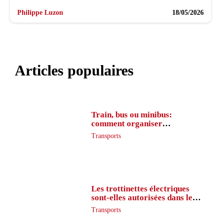
Philippe Luzon
18/05/2026
Articles populaires
Train, bus ou minibus:
comment organiser
l’itinéraire en France
Transports
Les trottinettes électriques
sont-elles autorisées dans le
métro ?
Transports