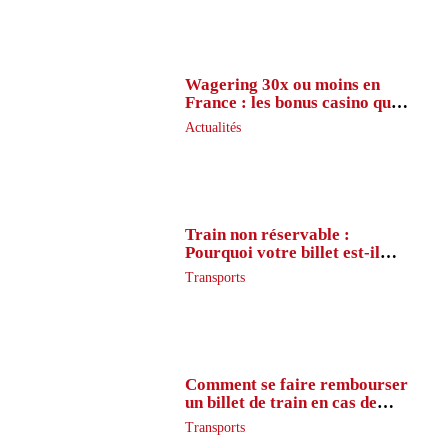
Wagering 30x ou moins en
France : les bonus casino que
peu de joueurs connaissent
Actualités
vraiment
Train non réservable :
Pourquoi votre billet est-il
inaccessible ?
Transports
Comment se faire rembourser
un billet de train en cas de
retard ?
Transports