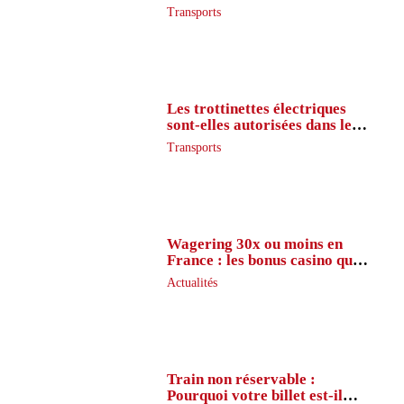
l’itinéraire en France
Transports
Les trottinettes électriques
sont-elles autorisées dans le
métro ?
Transports
Wagering 30x ou moins en
France : les bonus casino que
peu de joueurs connaissent
Actualités
vraiment
Train non réservable :
Pourquoi votre billet est-il