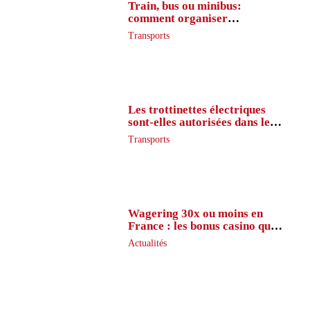
Train, bus ou minibus:
comment organiser
l’itinéraire en France
Transports
Les trottinettes électriques
sont-elles autorisées dans le
métro ?
Transports
Wagering 30x ou moins en
France : les bonus casino que
peu de joueurs connaissent
Actualités
vraiment