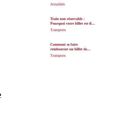
que peu de joueurs
Actualités
connaissent vraiment
Train non réservable :
Pourquoi votre billet est-il
inaccessible ?
Transports
Comment se faire
rembourser un billet de
train en cas de retard ?
Transports
e