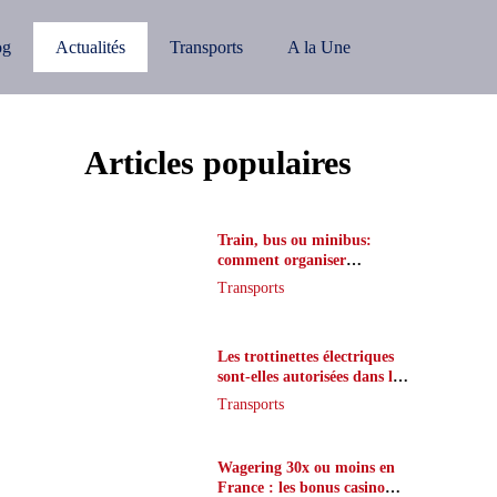
og
Actualités
Transports
A la Une
Articles populaires
Train, bus ou minibus:
comment organiser
l’itinéraire en France
Transports
Les trottinettes électriques
sont-elles autorisées dans le
métro ?
Transports
Wagering 30x ou moins en
France : les bonus casino