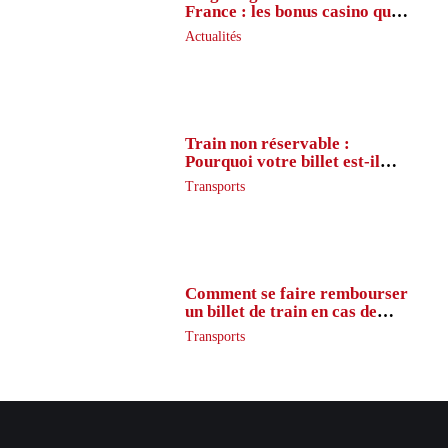
France : les bonus casino que
peu de joueurs connaissent
Actualités
vraiment
Train non réservable :
Pourquoi votre billet est-il
inaccessible ?
Transports
Comment se faire rembourser
un billet de train en cas de
retard ?
Transports