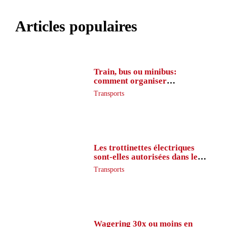
Articles populaires
Train, bus ou minibus:
comment organiser
l’itinéraire en France
Transports
Les trottinettes électriques
sont-elles autorisées dans le
métro ?
Transports
Wagering 30x ou moins en