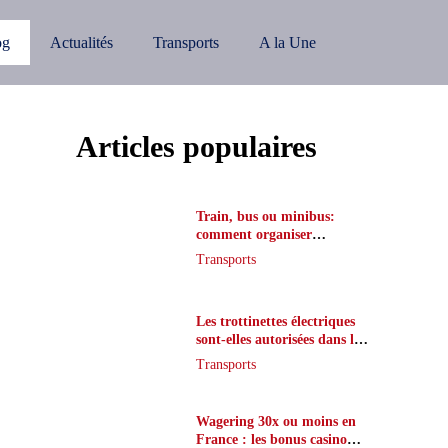
og
Actualités
Transports
A la Une
Articles populaires
Train, bus ou minibus:
comment organiser
l’itinéraire en France
Transports
Les trottinettes électriques
sont-elles autorisées dans le
métro ?
Transports
Wagering 30x ou moins en
France : les bonus casino