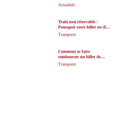
que peu de joueurs
Actualités
connaissent vraiment
Train non réservable :
Pourquoi votre billet est-il
inaccessible ?
Transports
Comment se faire
rembourser un billet de
train en cas de retard ?
Transports