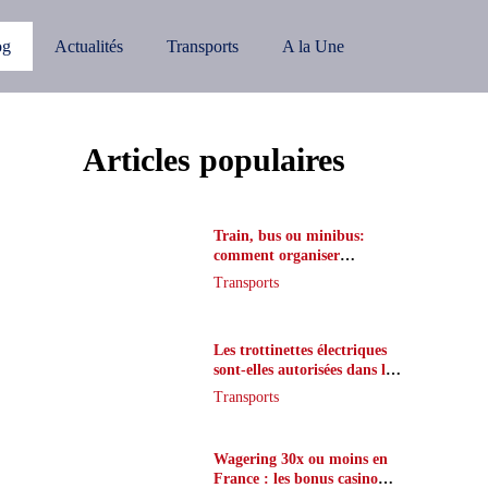
og
Actualités
Transports
A la Une
Articles populaires
Train, bus ou minibus:
comment organiser
l’itinéraire en France
Transports
Les trottinettes électriques
sont-elles autorisées dans le
métro ?
Transports
Wagering 30x ou moins en
France : les bonus casino