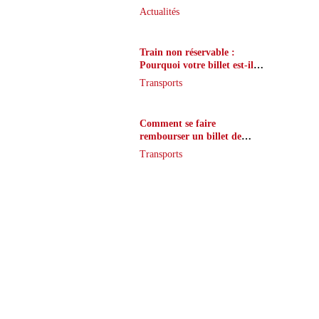
que peu de joueurs
Actualités
connaissent vraiment
Train non réservable :
Pourquoi votre billet est-il
inaccessible ?
Transports
Comment se faire
rembourser un billet de
train en cas de retard ?
Transports