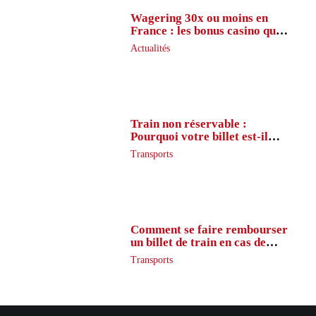
Wagering 30x ou moins en
France : les bonus casino que
peu de joueurs connaissent
Actualités
vraiment
Train non réservable :
Pourquoi votre billet est-il
inaccessible ?
Transports
Comment se faire rembourser
un billet de train en cas de
retard ?
Transports