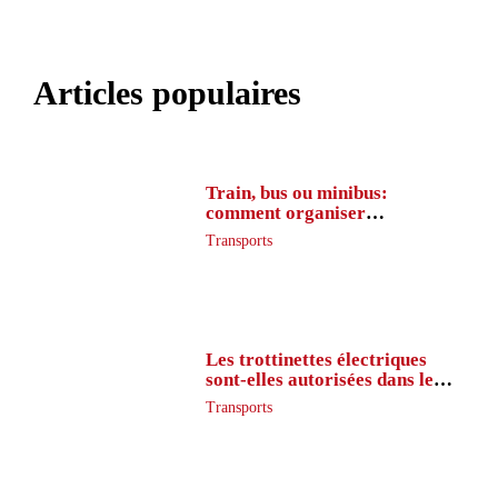
Articles populaires
Train, bus ou minibus:
comment organiser
l’itinéraire en France
Transports
Les trottinettes électriques
sont-elles autorisées dans le
métro ?
Transports