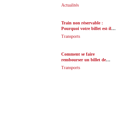
que peu de joueurs
Actualités
connaissent vraiment
Train non réservable :
Pourquoi votre billet est-il
inaccessible ?
Transports
Comment se faire
rembourser un billet de
train en cas de retard ?
Transports