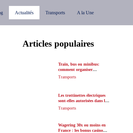
og
Actualités
Transports
A la Une
Articles populaires
Train, bus ou minibus:
comment organiser
l’itinéraire en France
Transports
Les trottinettes électriques
sont-elles autorisées dans le
métro ?
Transports
Wagering 30x ou moins en
France : les bonus casino