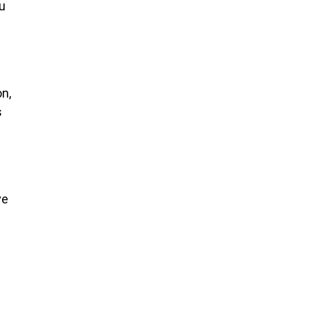
u
n,
s
ve