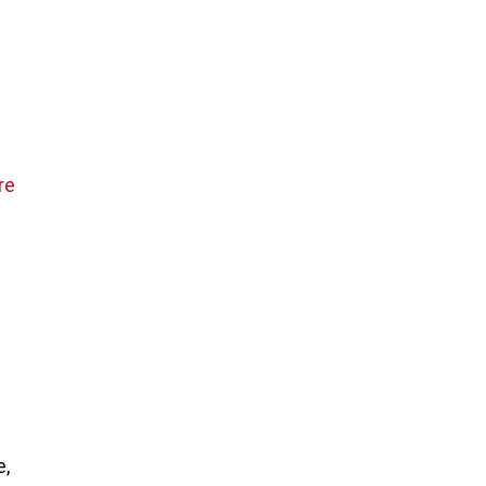
re
e,