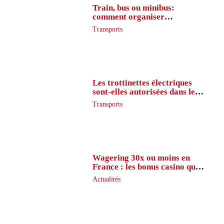
Train, bus ou minibus:
comment organiser
l’itinéraire en France
Transports
Les trottinettes électriques
sont-elles autorisées dans le
métro ?
Transports
Wagering 30x ou moins en
France : les bonus casino que
peu de joueurs connaissent
Actualités
vraiment