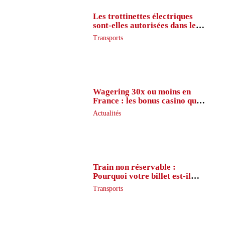
Les trottinettes électriques
sont-elles autorisées dans le
métro ?
Transports
Wagering 30x ou moins en
France : les bonus casino que
peu de joueurs connaissent
Actualités
vraiment
Train non réservable :
Pourquoi votre billet est-il
inaccessible ?
Transports