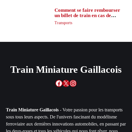
Comment se faire rembourser
un billet de train en cas de
retard ?
Transports
Train Miniature Gaillacois
Facebook
X
Instagram
Train Miniature Gaillacois
- Votre passion pour les transports
sous tous leurs aspects. De l'univers fascinant du modélisme
ferroviaire aux dernières innovations automobiles, en passant par
les deux-roues et tous les véhicules qui nous font rêver, nous