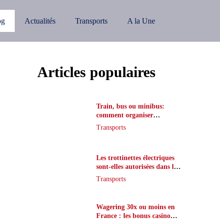
og
Actualités
Transports
A la Une
Articles populaires
Train, bus ou minibus:
comment organiser
l’itinéraire en France
Transports
Les trottinettes électriques
sont-elles autorisées dans le
métro ?
Transports
Wagering 30x ou moins en
France : les bonus casino