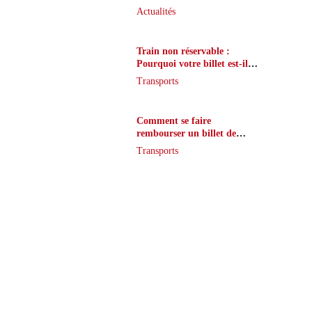
que peu de joueurs
Actualités
connaissent vraiment
Train non réservable :
Pourquoi votre billet est-il
inaccessible ?
Transports
Comment se faire
rembourser un billet de
train en cas de retard ?
Transports