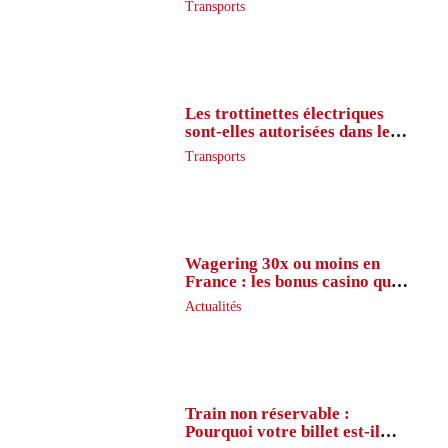
Transports
Les trottinettes électriques
sont-elles autorisées dans le
métro ?
Transports
Wagering 30x ou moins en
France : les bonus casino que
peu de joueurs connaissent
Actualités
vraiment
Train non réservable :
Pourquoi votre billet est-il