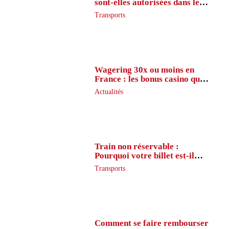
sont-elles autorisées dans le
métro ?
Transports
Wagering 30x ou moins en
France : les bonus casino que
peu de joueurs connaissent
Actualités
vraiment
Train non réservable :
Pourquoi votre billet est-il
inaccessible ?
Transports
Comment se faire rembourser