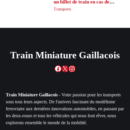
un billet de train en cas de
retard ?
Transports
Train Miniature Gaillacois
Facebook
X
Instagram
Train Miniature Gaillacois
- Votre passion pour les transports
sous tous leurs aspects. De l'univers fascinant du modélisme
ferroviaire aux dernières innovations automobiles, en passant par
les deux-roues et tous les véhicules qui nous font rêver, nous
explorons ensemble le monde de la mobilité.