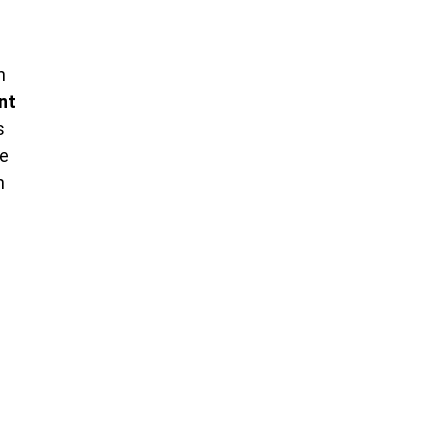
n
nt
s
le
n