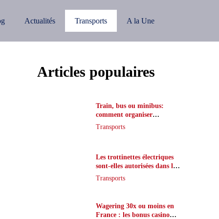
og
Actualités
Transports
A la Une
Articles populaires
Train, bus ou minibus:
comment organiser
l’itinéraire en France
Transports
Les trottinettes électriques
sont-elles autorisées dans le
métro ?
Transports
Wagering 30x ou moins en
France : les bonus casino