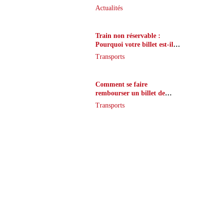
que peu de joueurs
Actualités
connaissent vraiment
Train non réservable :
Pourquoi votre billet est-il
inaccessible ?
Transports
Comment se faire
rembourser un billet de
train en cas de retard ?
Transports