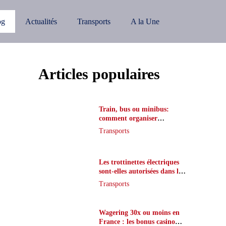
og
Actualités
Transports
A la Une
Articles populaires
Train, bus ou minibus:
comment organiser
l’itinéraire en France
Transports
Les trottinettes électriques
sont-elles autorisées dans le
métro ?
Transports
Wagering 30x ou moins en
France : les bonus casino