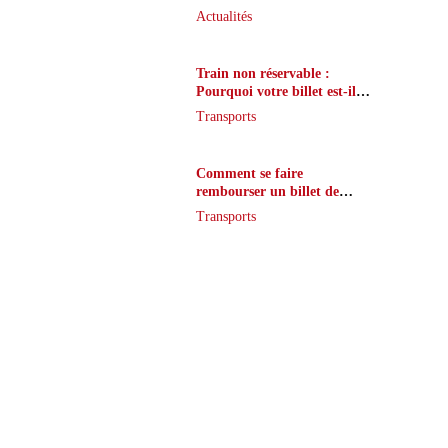
que peu de joueurs
Actualités
connaissent vraiment
Train non réservable :
Pourquoi votre billet est-il
inaccessible ?
Transports
Comment se faire
rembourser un billet de
train en cas de retard ?
Transports